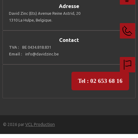
Adresse
David Zinc (Ets) Avenue Reine Astrid, 20
1310 La Hulpe, Belgique.
Contact
TVA :
BE 0434.818.831
Email :
info@davidzinc.be
Tel : 02 653 68 16
© 2026 par
VCL Production